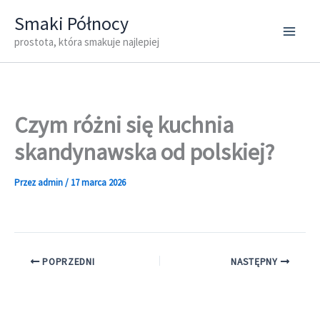
Przejdź
Smaki Północy
do
prostota, która smakuje najlepiej
treści
Czym różni się kuchnia
skandynawska od polskiej?
Przez
admin
/
17 marca 2026
POPRZEDNI
NASTĘPNY